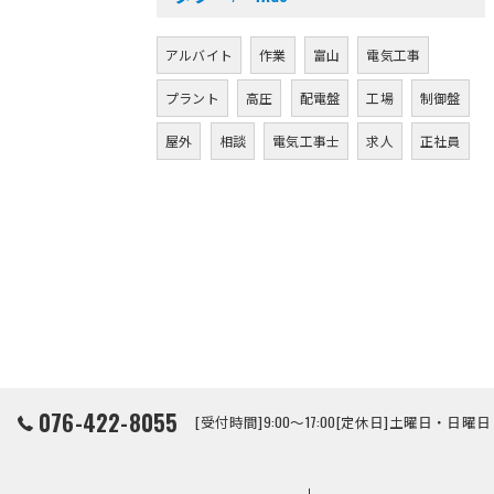
アルバイト
作業
富山
電気工事
プラント
高圧
配電盤
工場
制御盤
屋外
相談
電気工事士
求人
正社員
076-422-8055
[受付時間]9:00～17:00[定休日]土曜日・日曜