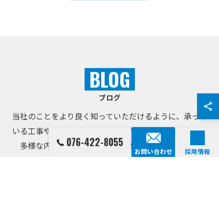
BLOG
ブログ
当社のことをより良く知っていただけるように、承って
いる工事や作業内容やサービスに関するお知らせなど、
076-422-8055
多様な内容をブログにまとめて発信しております。
お問い合わせ
採用情報
2026/06/10
従業員と一緒にお昼ご飯🍜
先日、従業員の皆さんと一緒に昼